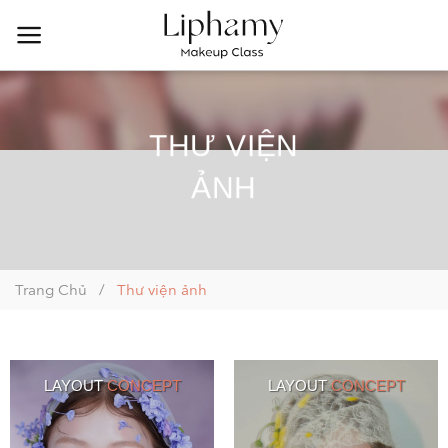
Bỏ
qua
nội
dung
THƯ VIỆN
ẢNH
Trang Chủ
/
Thư viện ảnh
LAYOUT
CONCEPT
LAYOUT
CONCEPT