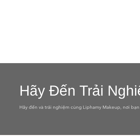
Hãy Đến Trải Ngh
Hãy đến và trải nghiệm cùng Liphamy Makeup, nơi bạn 