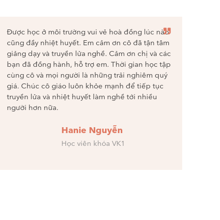
Được học ở môi trường vui vẻ hoà đồng lúc nào
Từ một c
cũng đầy nhiệt huyết. Em cảm ơn cô đã tận tâm
định họ
giảng dạy và truyền lửa nghề. Cảm ơn chị và các
định rất
bạn đã đồng hành, hỗ trợ em. Thời gian học tập
gặp cô g
cùng cô và mọi người là những trải nghiêm quý
vòng 4 t
giá. Chúc cô giáo luôn khỏe mạnh để tiếp tục
vàng trư
truyền lửa và nhiệt huyết làm nghề tới nhiều
nghề và 
người hơn nữa.
Hanie Nguyễn
Học viên khóa VK1