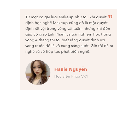
lúc nào
Từ một cô gái lười Makeup như tôi, khi quyết
tận tâm
định học nghề Makeup cũng đã là một quyết
ị và các
định rất vội trong vòng vài tuần, nhưng khi đến
 học tập
gặp cô giáo Luli Phạm và trải nghiệm học trong
iêm quý
vòng 4 tháng thì tôi biết rằng quyết định vội
ếp tục
vàng trước đó là vô cùng sáng suốt. Giờ tôi đã ra
hiều
nghề và sẽ tiếp tục phát triển nghề.
Hanie Nguyễn
Học viên khóa VK1