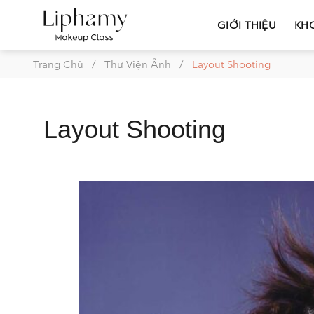
Bỏ
qua
GIỚI THIỆU
KH
nội
dung
Trang Chủ
/
Thư Viện Ảnh
/
Layout Shooting
Layout Shooting