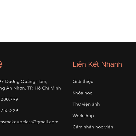
ệ
Liên Kết Nhanh
97 Dương Quảng Hàm,
Giới thiệu
ng An Nhơn, TP. Hồ Chí Minh
Khóa học
.200.799
Thư viện ảnh
.755.229
Workshop
amymakeupclass@gmail.com
Cảm nhận học viên