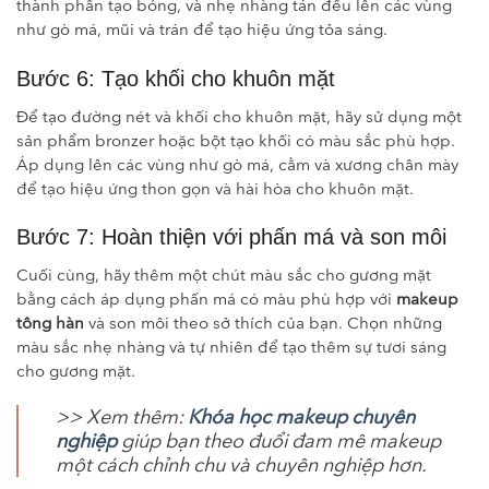
thành phần tạo bóng, và nhẹ nhàng tán đều lên các vùng
như gò má, mũi và trán để tạo hiệu ứng tỏa sáng.
Bước 6: Tạo khối cho khuôn mặt
Để tạo đường nét và khối cho khuôn mặt, hãy sử dụng một
sản phẩm bronzer hoặc bột tạo khối có màu sắc phù hợp.
Áp dụng lên các vùng như gò má, cằm và xương chân mày
để tạo hiệu ứng thon gọn và hài hòa cho khuôn mặt.
Bước 7: Hoàn thiện với phấn má và son môi
Cuối cùng, hãy thêm một chút màu sắc cho gương mặt
bằng cách áp dụng phấn má có màu phù hợp với
makeup
tông hàn
và son môi theo sở thích của bạn. Chọn những
màu sắc nhẹ nhàng và tự nhiên để tạo thêm sự tươi sáng
cho gương mặt.
>> Xem thêm:
Khóa học makeup chuyên
nghiệp
giúp bạn theo đuổi đam mê makeup
một cách chỉnh chu và chuyên nghiệp hơn.