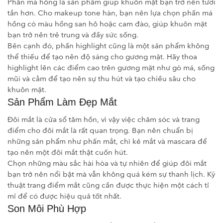
Phấn má hồng là sản phẩm giúp khuôn mặt bạn trở nên tươi
tắn hơn. Cho makeup tone hàn, bạn nên lựa chọn phấn má
hồng có màu hồng san hô hoặc cam đào, giúp khuôn mặt
bạn trở nên trẻ trung và đầy sức sống.
Bên cạnh đó, phấn highlight cũng là một sản phẩm không
thể thiếu để tạo nên độ sáng cho gương mặt. Hãy thoa
highlight lên các điểm cao trên gương mặt như gò má, sống
mũi và cằm để tạo nên sự thu hút và tạo chiều sâu cho
khuôn mặt.
Sản Phẩm Làm Đẹp Mắt
Đôi mắt là cửa sổ tâm hồn, vì vậy việc chăm sóc và trang
điểm cho đôi mắt là rất quan trọng. Bạn nên chuẩn bị
những sản phẩm như phấn mắt, chì kẻ mắt và mascara để
tạo nên một đôi mắt thật cuốn hút.
Chọn những màu sắc hài hòa và tự nhiên để giúp đôi mắt
bạn trở nên nổi bật mà vẫn không quá kém sự thanh lịch. Kỹ
thuật trang điểm mắt cũng cần được thực hiện một cách tỉ
mỉ để có được hiệu quả tốt nhất.
Son Môi Phù Hợp